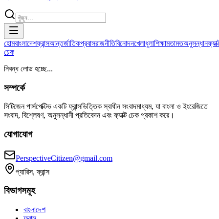
হোম
বাংলাদেশ
ফ্রান্স
আন্তর্জাতিক
প্রবাস
রাজনীতি
বিনোদন
খেলাধুলা
শিক্ষা
মতামত
অনুসন্ধান
ফ্যাক্
চেক
নিবন্ধ লোড হচ্ছে...
সম্পর্কে
সিটিজেন পার্সপেক্টিভ একটি ফ্রান্সভিত্তিক স্বাধীন সংবাদমাধ্যম, যা বাংলা ও ইংরেজিতে
সংবাদ, বিশ্লেষণ, অনুসন্ধানী প্রতিবেদন এবং ফ্যাক্ট চেক প্রকাশ করে।
যোগাযোগ
PerspectiveCitizen@gmail.com
প্যারিস, ফ্রান্স
বিভাগসমূহ
বাংলাদেশ
ফ্রান্স