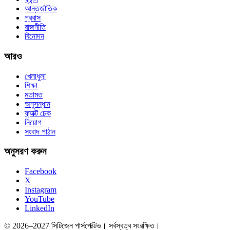
আন্তর্জাতিক
প্রবাস
রাজনীতি
বিনোদন
আরও
খেলাধুলা
শিক্ষা
মতামত
অনুসন্ধান
ফ্যাক্ট চেক
নিয়োগ
সংবাদ পাঠান
অনুসরণ করুন
Facebook
X
Instagram
YouTube
LinkedIn
© 2026–2027 সিটিজেন পার্সপেক্টিভ। সর্বস্বত্ব সংরক্ষিত।