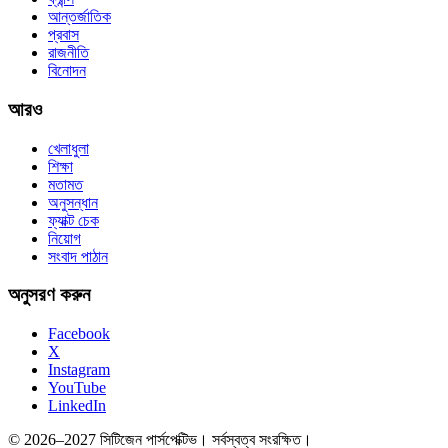
আন্তর্জাতিক
প্রবাস
রাজনীতি
বিনোদন
আরও
খেলাধুলা
শিক্ষা
মতামত
অনুসন্ধান
ফ্যাক্ট চেক
নিয়োগ
সংবাদ পাঠান
অনুসরণ করুন
Facebook
X
Instagram
YouTube
LinkedIn
© 2026–2027 সিটিজেন পার্সপেক্টিভ। সর্বস্বত্ব সংরক্ষিত।