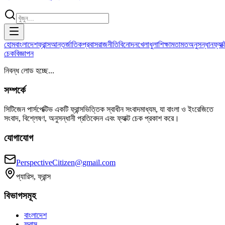
হোম
বাংলাদেশ
ফ্রান্স
আন্তর্জাতিক
প্রবাস
রাজনীতি
বিনোদন
খেলাধুলা
শিক্ষা
মতামত
অনুসন্ধান
ফ্যাক্
চেক
বিজ্ঞাপন
নিবন্ধ লোড হচ্ছে...
সম্পর্কে
সিটিজেন পার্সপেক্টিভ একটি ফ্রান্সভিত্তিক স্বাধীন সংবাদমাধ্যম, যা বাংলা ও ইংরেজিতে
সংবাদ, বিশ্লেষণ, অনুসন্ধানী প্রতিবেদন এবং ফ্যাক্ট চেক প্রকাশ করে।
যোগাযোগ
PerspectiveCitizen@gmail.com
প্যারিস, ফ্রান্স
বিভাগসমূহ
বাংলাদেশ
ফ্রান্স