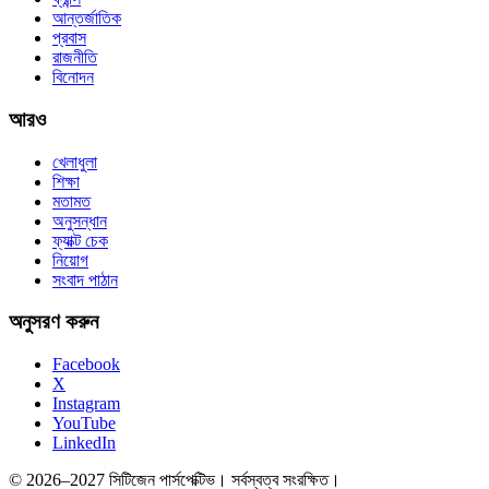
আন্তর্জাতিক
প্রবাস
রাজনীতি
বিনোদন
আরও
খেলাধুলা
শিক্ষা
মতামত
অনুসন্ধান
ফ্যাক্ট চেক
নিয়োগ
সংবাদ পাঠান
অনুসরণ করুন
Facebook
X
Instagram
YouTube
LinkedIn
© 2026–2027 সিটিজেন পার্সপেক্টিভ। সর্বস্বত্ব সংরক্ষিত।