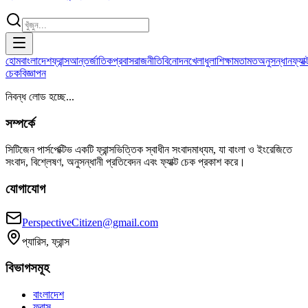
হোম
বাংলাদেশ
ফ্রান্স
আন্তর্জাতিক
প্রবাস
রাজনীতি
বিনোদন
খেলাধুলা
শিক্ষা
মতামত
অনুসন্ধান
ফ্যাক্
চেক
বিজ্ঞাপন
নিবন্ধ লোড হচ্ছে...
সম্পর্কে
সিটিজেন পার্সপেক্টিভ একটি ফ্রান্সভিত্তিক স্বাধীন সংবাদমাধ্যম, যা বাংলা ও ইংরেজিতে
সংবাদ, বিশ্লেষণ, অনুসন্ধানী প্রতিবেদন এবং ফ্যাক্ট চেক প্রকাশ করে।
যোগাযোগ
PerspectiveCitizen@gmail.com
প্যারিস, ফ্রান্স
বিভাগসমূহ
বাংলাদেশ
ফ্রান্স