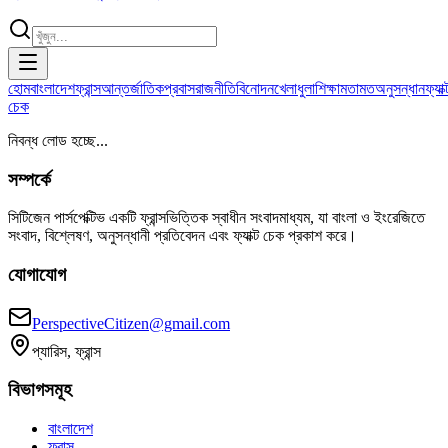
হোম
বাংলাদেশ
ফ্রান্স
আন্তর্জাতিক
প্রবাস
রাজনীতি
বিনোদন
খেলাধুলা
শিক্ষা
মতামত
অনুসন্ধান
ফ্যাক্
চেক
নিবন্ধ লোড হচ্ছে...
সম্পর্কে
সিটিজেন পার্সপেক্টিভ একটি ফ্রান্সভিত্তিক স্বাধীন সংবাদমাধ্যম, যা বাংলা ও ইংরেজিতে
সংবাদ, বিশ্লেষণ, অনুসন্ধানী প্রতিবেদন এবং ফ্যাক্ট চেক প্রকাশ করে।
যোগাযোগ
PerspectiveCitizen@gmail.com
প্যারিস, ফ্রান্স
বিভাগসমূহ
বাংলাদেশ
ফ্রান্স