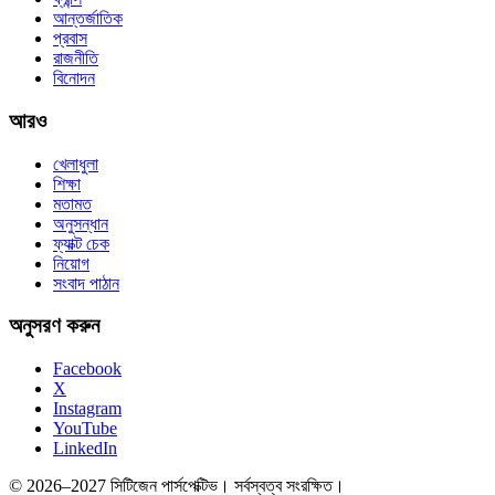
আন্তর্জাতিক
প্রবাস
রাজনীতি
বিনোদন
আরও
খেলাধুলা
শিক্ষা
মতামত
অনুসন্ধান
ফ্যাক্ট চেক
নিয়োগ
সংবাদ পাঠান
অনুসরণ করুন
Facebook
X
Instagram
YouTube
LinkedIn
© 2026–2027 সিটিজেন পার্সপেক্টিভ। সর্বস্বত্ব সংরক্ষিত।