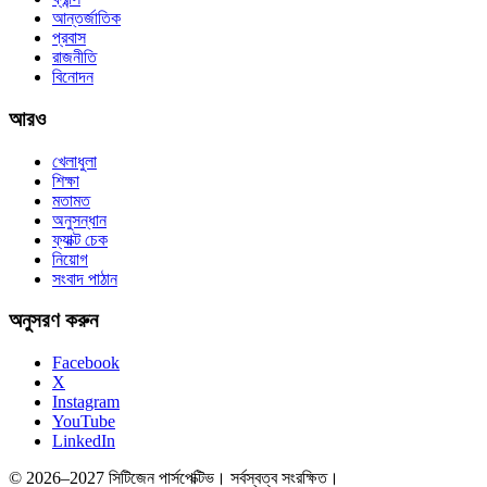
আন্তর্জাতিক
প্রবাস
রাজনীতি
বিনোদন
আরও
খেলাধুলা
শিক্ষা
মতামত
অনুসন্ধান
ফ্যাক্ট চেক
নিয়োগ
সংবাদ পাঠান
অনুসরণ করুন
Facebook
X
Instagram
YouTube
LinkedIn
© 2026–2027 সিটিজেন পার্সপেক্টিভ। সর্বস্বত্ব সংরক্ষিত।