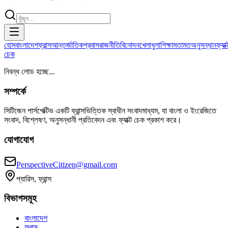
হোম
বাংলাদেশ
ফ্রান্স
আন্তর্জাতিক
প্রবাস
রাজনীতি
বিনোদন
খেলাধুলা
শিক্ষা
মতামত
অনুসন্ধান
ফ্যাক্
চেক
নিবন্ধ লোড হচ্ছে...
সম্পর্কে
সিটিজেন পার্সপেক্টিভ একটি ফ্রান্সভিত্তিক স্বাধীন সংবাদমাধ্যম, যা বাংলা ও ইংরেজিতে
সংবাদ, বিশ্লেষণ, অনুসন্ধানী প্রতিবেদন এবং ফ্যাক্ট চেক প্রকাশ করে।
যোগাযোগ
PerspectiveCitizen@gmail.com
প্যারিস, ফ্রান্স
বিভাগসমূহ
বাংলাদেশ
ফ্রান্স