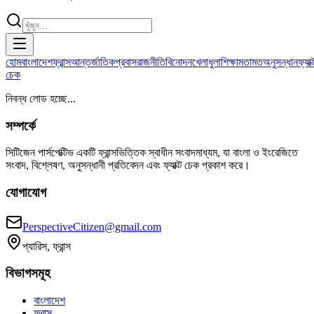
হোম
বাংলাদেশ
ফ্রান্স
আন্তর্জাতিক
প্রবাস
রাজনীতি
বিনোদন
খেলাধুলা
শিক্ষা
মতামত
অনুসন্ধান
ফ্যাক্
চেক
নিবন্ধ লোড হচ্ছে...
সম্পর্কে
সিটিজেন পার্সপেক্টিভ একটি ফ্রান্সভিত্তিক স্বাধীন সংবাদমাধ্যম, যা বাংলা ও ইংরেজিতে
সংবাদ, বিশ্লেষণ, অনুসন্ধানী প্রতিবেদন এবং ফ্যাক্ট চেক প্রকাশ করে।
যোগাযোগ
PerspectiveCitizen@gmail.com
প্যারিস, ফ্রান্স
বিভাগসমূহ
বাংলাদেশ
ফ্রান্স