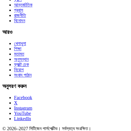
আন্তর্জাতিক
প্রবাস
রাজনীতি
বিনোদন
আরও
খেলাধুলা
শিক্ষা
মতামত
অনুসন্ধান
ফ্যাক্ট চেক
নিয়োগ
সংবাদ পাঠান
অনুসরণ করুন
Facebook
X
Instagram
YouTube
LinkedIn
© 2026–2027 সিটিজেন পার্সপেক্টিভ। সর্বস্বত্ব সংরক্ষিত।