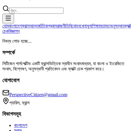
হোম
বাংলাদেশ
ফ্রান্স
আন্তর্জাতিক
প্রবাস
রাজনীতি
বিনোদন
খেলাধুলা
শিক্ষা
মতামত
অনুসন্ধান
ফ্যাক্
চেক
বিজ্ঞাপন
নিবন্ধ লোড হচ্ছে...
সম্পর্কে
সিটিজেন পার্সপেক্টিভ একটি ফ্রান্সভিত্তিক স্বাধীন সংবাদমাধ্যম, যা বাংলা ও ইংরেজিতে
সংবাদ, বিশ্লেষণ, অনুসন্ধানী প্রতিবেদন এবং ফ্যাক্ট চেক প্রকাশ করে।
যোগাযোগ
PerspectiveCitizen@gmail.com
প্যারিস, ফ্রান্স
বিভাগসমূহ
বাংলাদেশ
ফ্রান্স