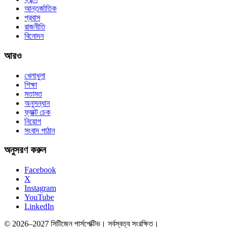
আন্তর্জাতিক
প্রবাস
রাজনীতি
বিনোদন
আরও
খেলাধুলা
শিক্ষা
মতামত
অনুসন্ধান
ফ্যাক্ট চেক
নিয়োগ
সংবাদ পাঠান
অনুসরণ করুন
Facebook
X
Instagram
YouTube
LinkedIn
© 2026–2027 সিটিজেন পার্সপেক্টিভ। সর্বস্বত্ব সংরক্ষিত।