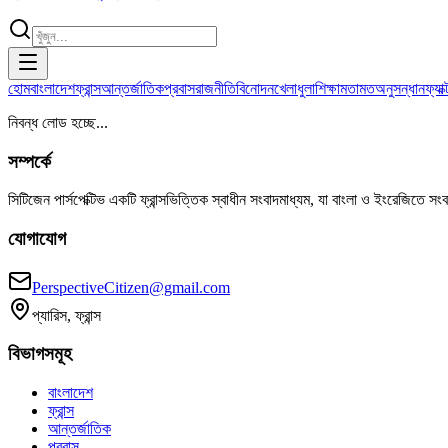
হোম
বাংলাদেশ
ফ্রান্স
আন্তর্জাতিক
প্রবাস
রাজনীতি
বিনোদন
খেলাধুলা
শিক্ষা
মতামত
অনুসন্ধান
ফ্যা
নিবন্ধ লোড হচ্ছে...
সম্পর্কে
সিটিজেন পার্সপেক্টিভ একটি ফ্রান্সভিত্তিক স্বাধীন সংবাদমাধ্যম, যা বাংলা ও ইংরেজিতে সং
যোগাযোগ
PerspectiveCitizen@gmail.com
প্যারিস, ফ্রান্স
বিভাগসমূহ
বাংলাদেশ
ফ্রান্স
আন্তর্জাতিক
প্রবাস