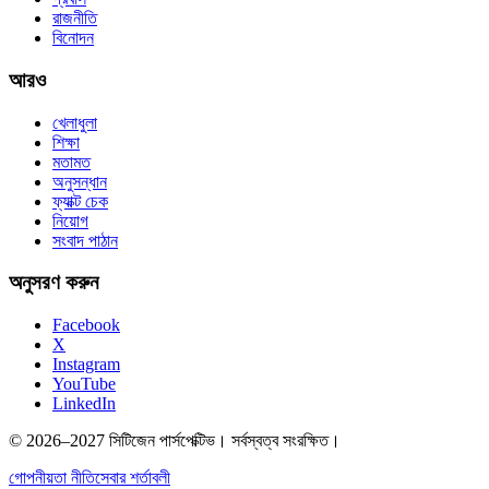
রাজনীতি
বিনোদন
আরও
খেলাধুলা
শিক্ষা
মতামত
অনুসন্ধান
ফ্যাক্ট চেক
নিয়োগ
সংবাদ পাঠান
অনুসরণ করুন
Facebook
X
Instagram
YouTube
LinkedIn
© 2026–2027 সিটিজেন পার্সপেক্টিভ। সর্বস্বত্ব সংরক্ষিত।
গোপনীয়তা নীতি
সেবার শর্তাবলী