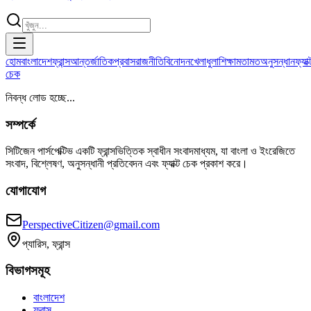
হোম
বাংলাদেশ
ফ্রান্স
আন্তর্জাতিক
প্রবাস
রাজনীতি
বিনোদন
খেলাধুলা
শিক্ষা
মতামত
অনুসন্ধান
ফ্যাক্
চেক
নিবন্ধ লোড হচ্ছে...
সম্পর্কে
সিটিজেন পার্সপেক্টিভ একটি ফ্রান্সভিত্তিক স্বাধীন সংবাদমাধ্যম, যা বাংলা ও ইংরেজিতে
সংবাদ, বিশ্লেষণ, অনুসন্ধানী প্রতিবেদন এবং ফ্যাক্ট চেক প্রকাশ করে।
যোগাযোগ
PerspectiveCitizen@gmail.com
প্যারিস, ফ্রান্স
বিভাগসমূহ
বাংলাদেশ
ফ্রান্স