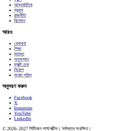
আন্তর্জাতিক
প্রবাস
রাজনীতি
বিনোদন
আরও
খেলাধুলা
শিক্ষা
মতামত
অনুসন্ধান
ফ্যাক্ট চেক
নিয়োগ
সংবাদ পাঠান
অনুসরণ করুন
Facebook
X
Instagram
YouTube
LinkedIn
© 2026–2027 সিটিজেন পার্সপেক্টিভ। সর্বস্বত্ব সংরক্ষিত।