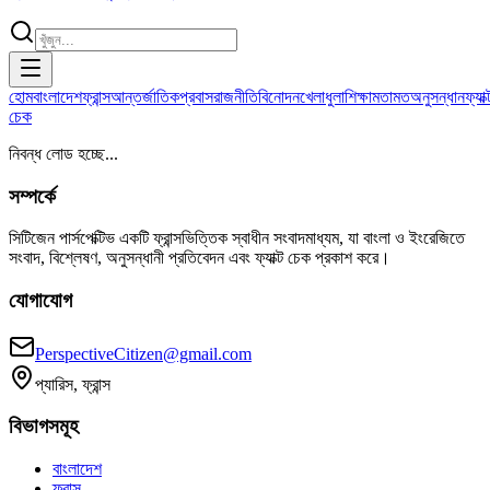
হোম
বাংলাদেশ
ফ্রান্স
আন্তর্জাতিক
প্রবাস
রাজনীতি
বিনোদন
খেলাধুলা
শিক্ষা
মতামত
অনুসন্ধান
ফ্যাক্
চেক
নিবন্ধ লোড হচ্ছে...
সম্পর্কে
সিটিজেন পার্সপেক্টিভ একটি ফ্রান্সভিত্তিক স্বাধীন সংবাদমাধ্যম, যা বাংলা ও ইংরেজিতে
সংবাদ, বিশ্লেষণ, অনুসন্ধানী প্রতিবেদন এবং ফ্যাক্ট চেক প্রকাশ করে।
যোগাযোগ
PerspectiveCitizen@gmail.com
প্যারিস, ফ্রান্স
বিভাগসমূহ
বাংলাদেশ
ফ্রান্স