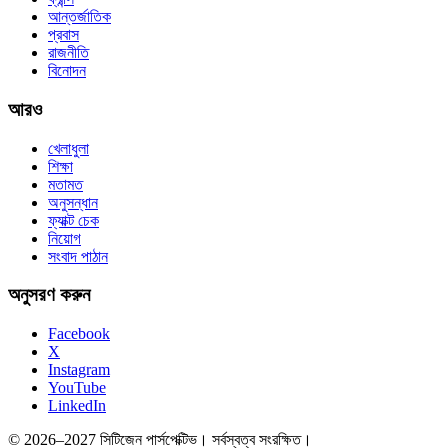
আন্তর্জাতিক
প্রবাস
রাজনীতি
বিনোদন
আরও
খেলাধুলা
শিক্ষা
মতামত
অনুসন্ধান
ফ্যাক্ট চেক
নিয়োগ
সংবাদ পাঠান
অনুসরণ করুন
Facebook
X
Instagram
YouTube
LinkedIn
© 2026–2027 সিটিজেন পার্সপেক্টিভ। সর্বস্বত্ব সংরক্ষিত।