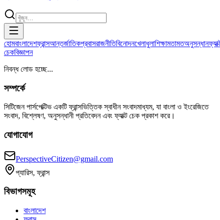
হোম
বাংলাদেশ
ফ্রান্স
আন্তর্জাতিক
প্রবাস
রাজনীতি
বিনোদন
খেলাধুলা
শিক্ষা
মতামত
অনুসন্ধান
ফ্যাক্
চেক
বিজ্ঞাপন
নিবন্ধ লোড হচ্ছে...
সম্পর্কে
সিটিজেন পার্সপেক্টিভ একটি ফ্রান্সভিত্তিক স্বাধীন সংবাদমাধ্যম, যা বাংলা ও ইংরেজিতে
সংবাদ, বিশ্লেষণ, অনুসন্ধানী প্রতিবেদন এবং ফ্যাক্ট চেক প্রকাশ করে।
যোগাযোগ
PerspectiveCitizen@gmail.com
প্যারিস, ফ্রান্স
বিভাগসমূহ
বাংলাদেশ
ফ্রান্স