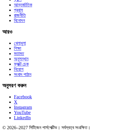
আন্তর্জাতিক
প্রবাস
রাজনীতি
বিনোদন
আরও
খেলাধুলা
শিক্ষা
মতামত
অনুসন্ধান
ফ্যাক্ট চেক
নিয়োগ
সংবাদ পাঠান
অনুসরণ করুন
Facebook
X
Instagram
YouTube
LinkedIn
© 2026–2027 সিটিজেন পার্সপেক্টিভ। সর্বস্বত্ব সংরক্ষিত।