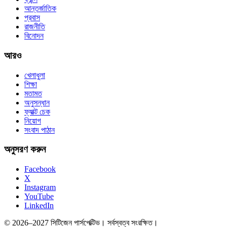
আন্তর্জাতিক
প্রবাস
রাজনীতি
বিনোদন
আরও
খেলাধুলা
শিক্ষা
মতামত
অনুসন্ধান
ফ্যাক্ট চেক
নিয়োগ
সংবাদ পাঠান
অনুসরণ করুন
Facebook
X
Instagram
YouTube
LinkedIn
© 2026–2027 সিটিজেন পার্সপেক্টিভ। সর্বস্বত্ব সংরক্ষিত।