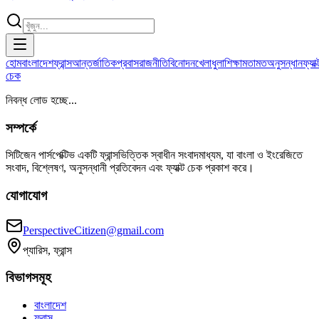
হোম
বাংলাদেশ
ফ্রান্স
আন্তর্জাতিক
প্রবাস
রাজনীতি
বিনোদন
খেলাধুলা
শিক্ষা
মতামত
অনুসন্ধান
ফ্যাক্
চেক
নিবন্ধ লোড হচ্ছে...
সম্পর্কে
সিটিজেন পার্সপেক্টিভ একটি ফ্রান্সভিত্তিক স্বাধীন সংবাদমাধ্যম, যা বাংলা ও ইংরেজিতে
সংবাদ, বিশ্লেষণ, অনুসন্ধানী প্রতিবেদন এবং ফ্যাক্ট চেক প্রকাশ করে।
যোগাযোগ
PerspectiveCitizen@gmail.com
প্যারিস, ফ্রান্স
বিভাগসমূহ
বাংলাদেশ
ফ্রান্স