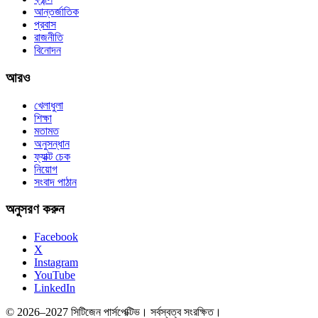
আন্তর্জাতিক
প্রবাস
রাজনীতি
বিনোদন
আরও
খেলাধুলা
শিক্ষা
মতামত
অনুসন্ধান
ফ্যাক্ট চেক
নিয়োগ
সংবাদ পাঠান
অনুসরণ করুন
Facebook
X
Instagram
YouTube
LinkedIn
© 2026–2027 সিটিজেন পার্সপেক্টিভ। সর্বস্বত্ব সংরক্ষিত।