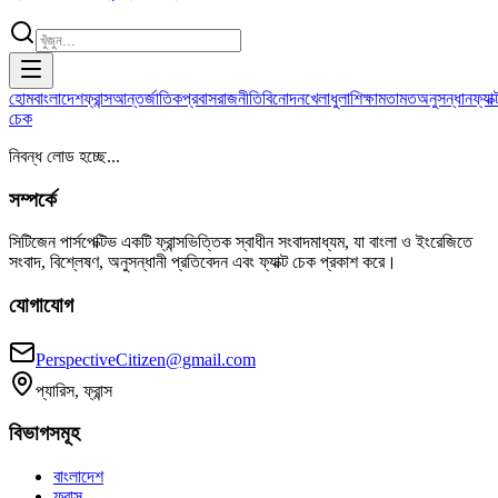
হোম
বাংলাদেশ
ফ্রান্স
আন্তর্জাতিক
প্রবাস
রাজনীতি
বিনোদন
খেলাধুলা
শিক্ষা
মতামত
অনুসন্ধান
ফ্যাক্
চেক
নিবন্ধ লোড হচ্ছে...
সম্পর্কে
সিটিজেন পার্সপেক্টিভ একটি ফ্রান্সভিত্তিক স্বাধীন সংবাদমাধ্যম, যা বাংলা ও ইংরেজিতে
সংবাদ, বিশ্লেষণ, অনুসন্ধানী প্রতিবেদন এবং ফ্যাক্ট চেক প্রকাশ করে।
যোগাযোগ
PerspectiveCitizen@gmail.com
প্যারিস, ফ্রান্স
বিভাগসমূহ
বাংলাদেশ
ফ্রান্স