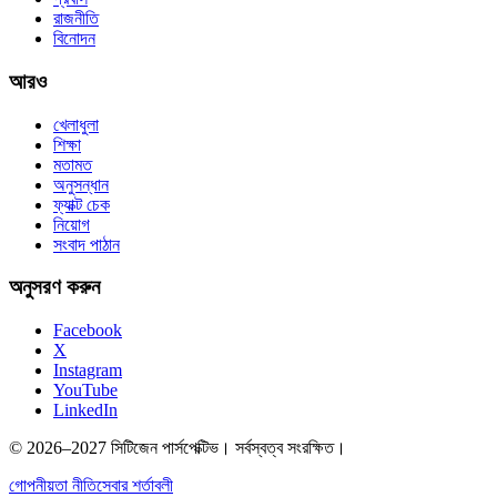
রাজনীতি
বিনোদন
আরও
খেলাধুলা
শিক্ষা
মতামত
অনুসন্ধান
ফ্যাক্ট চেক
নিয়োগ
সংবাদ পাঠান
অনুসরণ করুন
Facebook
X
Instagram
YouTube
LinkedIn
© 2026–2027 সিটিজেন পার্সপেক্টিভ। সর্বস্বত্ব সংরক্ষিত।
গোপনীয়তা নীতি
সেবার শর্তাবলী