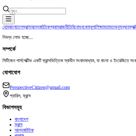
হোম
বাংলাদেশ
ফ্রান্স
আন্তর্জাতিক
প্রবাস
রাজনীতি
বিনোদন
খেলাধুলা
শিক্ষা
মতামত
অনুসন্ধান
ফ্যা
নিবন্ধ লোড হচ্ছে...
সম্পর্কে
সিটিজেন পার্সপেক্টিভ একটি ফ্রান্সভিত্তিক স্বাধীন সংবাদমাধ্যম, যা বাংলা ও ইংরেজিতে সং
যোগাযোগ
PerspectiveCitizen@gmail.com
প্যারিস, ফ্রান্স
বিভাগসমূহ
বাংলাদেশ
ফ্রান্স
আন্তর্জাতিক
প্রবাস