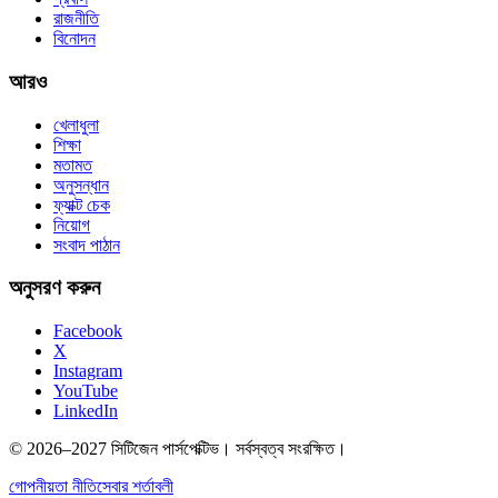
রাজনীতি
বিনোদন
আরও
খেলাধুলা
শিক্ষা
মতামত
অনুসন্ধান
ফ্যাক্ট চেক
নিয়োগ
সংবাদ পাঠান
অনুসরণ করুন
Facebook
X
Instagram
YouTube
LinkedIn
© 2026–2027 সিটিজেন পার্সপেক্টিভ। সর্বস্বত্ব সংরক্ষিত।
গোপনীয়তা নীতি
সেবার শর্তাবলী