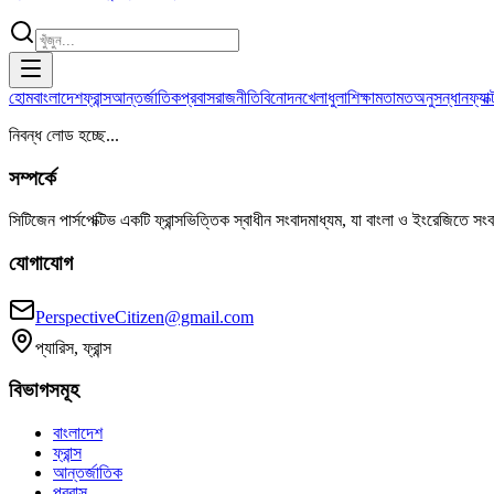
হোম
বাংলাদেশ
ফ্রান্স
আন্তর্জাতিক
প্রবাস
রাজনীতি
বিনোদন
খেলাধুলা
শিক্ষা
মতামত
অনুসন্ধান
ফ্যা
নিবন্ধ লোড হচ্ছে...
সম্পর্কে
সিটিজেন পার্সপেক্টিভ একটি ফ্রান্সভিত্তিক স্বাধীন সংবাদমাধ্যম, যা বাংলা ও ইংরেজিতে সং
যোগাযোগ
PerspectiveCitizen@gmail.com
প্যারিস, ফ্রান্স
বিভাগসমূহ
বাংলাদেশ
ফ্রান্স
আন্তর্জাতিক
প্রবাস