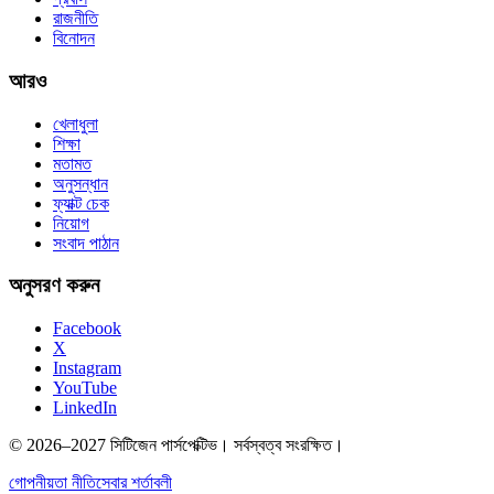
রাজনীতি
বিনোদন
আরও
খেলাধুলা
শিক্ষা
মতামত
অনুসন্ধান
ফ্যাক্ট চেক
নিয়োগ
সংবাদ পাঠান
অনুসরণ করুন
Facebook
X
Instagram
YouTube
LinkedIn
© 2026–2027 সিটিজেন পার্সপেক্টিভ। সর্বস্বত্ব সংরক্ষিত।
গোপনীয়তা নীতি
সেবার শর্তাবলী