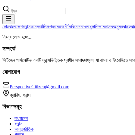
হোম
বাংলাদেশ
ফ্রান্স
আন্তর্জাতিক
প্রবাস
রাজনীতি
বিনোদন
খেলাধুলা
শিক্ষা
মতামত
অনুসন্ধান
ফ্যা
নিবন্ধ লোড হচ্ছে...
সম্পর্কে
সিটিজেন পার্সপেক্টিভ একটি ফ্রান্সভিত্তিক স্বাধীন সংবাদমাধ্যম, যা বাংলা ও ইংরেজিতে সং
যোগাযোগ
PerspectiveCitizen@gmail.com
প্যারিস, ফ্রান্স
বিভাগসমূহ
বাংলাদেশ
ফ্রান্স
আন্তর্জাতিক
প্রবাস