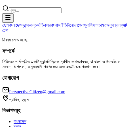
হোম
বাংলাদেশ
ফ্রান্স
আন্তর্জাতিক
প্রবাস
রাজনীতি
বিনোদন
খেলাধুলা
শিক্ষা
মতামত
অনুসন্ধান
ফ্যাক্
চেক
নিবন্ধ লোড হচ্ছে...
সম্পর্কে
সিটিজেন পার্সপেক্টিভ একটি ফ্রান্সভিত্তিক স্বাধীন সংবাদমাধ্যম, যা বাংলা ও ইংরেজিতে
সংবাদ, বিশ্লেষণ, অনুসন্ধানী প্রতিবেদন এবং ফ্যাক্ট চেক প্রকাশ করে।
যোগাযোগ
PerspectiveCitizen@gmail.com
প্যারিস, ফ্রান্স
বিভাগসমূহ
বাংলাদেশ
ফ্রান্স