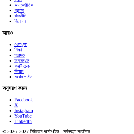
আন্তর্জাতিক
প্রবাস
রাজনীতি
বিনোদন
আরও
খেলাধুলা
শিক্ষা
মতামত
অনুসন্ধান
ফ্যাক্ট চেক
নিয়োগ
সংবাদ পাঠান
অনুসরণ করুন
Facebook
X
Instagram
YouTube
LinkedIn
© 2026–2027 সিটিজেন পার্সপেক্টিভ। সর্বস্বত্ব সংরক্ষিত।