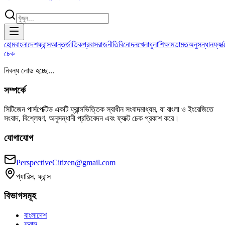
হোম
বাংলাদেশ
ফ্রান্স
আন্তর্জাতিক
প্রবাস
রাজনীতি
বিনোদন
খেলাধুলা
শিক্ষা
মতামত
অনুসন্ধান
ফ্যাক্
চেক
নিবন্ধ লোড হচ্ছে...
সম্পর্কে
সিটিজেন পার্সপেক্টিভ একটি ফ্রান্সভিত্তিক স্বাধীন সংবাদমাধ্যম, যা বাংলা ও ইংরেজিতে
সংবাদ, বিশ্লেষণ, অনুসন্ধানী প্রতিবেদন এবং ফ্যাক্ট চেক প্রকাশ করে।
যোগাযোগ
PerspectiveCitizen@gmail.com
প্যারিস, ফ্রান্স
বিভাগসমূহ
বাংলাদেশ
ফ্রান্স