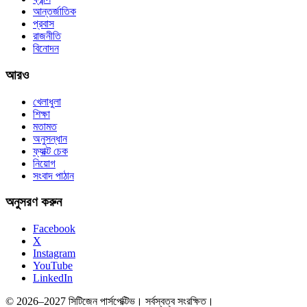
আন্তর্জাতিক
প্রবাস
রাজনীতি
বিনোদন
আরও
খেলাধুলা
শিক্ষা
মতামত
অনুসন্ধান
ফ্যাক্ট চেক
নিয়োগ
সংবাদ পাঠান
অনুসরণ করুন
Facebook
X
Instagram
YouTube
LinkedIn
© 2026–2027 সিটিজেন পার্সপেক্টিভ। সর্বস্বত্ব সংরক্ষিত।