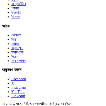
আন্তর্জাতিক
প্রবাস
রাজনীতি
বিনোদন
আরও
খেলাধুলা
শিক্ষা
মতামত
অনুসন্ধান
ফ্যাক্ট চেক
নিয়োগ
সংবাদ পাঠান
অনুসরণ করুন
Facebook
X
Instagram
YouTube
LinkedIn
© 2026–2027 সিটিজেন পার্সপেক্টিভ। সর্বস্বত্ব সংরক্ষিত।