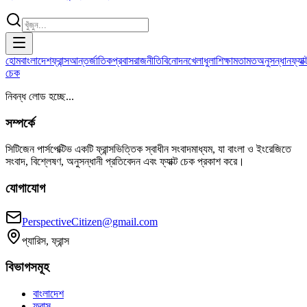
হোম
বাংলাদেশ
ফ্রান্স
আন্তর্জাতিক
প্রবাস
রাজনীতি
বিনোদন
খেলাধুলা
শিক্ষা
মতামত
অনুসন্ধান
ফ্যাক্
চেক
নিবন্ধ লোড হচ্ছে...
সম্পর্কে
সিটিজেন পার্সপেক্টিভ একটি ফ্রান্সভিত্তিক স্বাধীন সংবাদমাধ্যম, যা বাংলা ও ইংরেজিতে
সংবাদ, বিশ্লেষণ, অনুসন্ধানী প্রতিবেদন এবং ফ্যাক্ট চেক প্রকাশ করে।
যোগাযোগ
PerspectiveCitizen@gmail.com
প্যারিস, ফ্রান্স
বিভাগসমূহ
বাংলাদেশ
ফ্রান্স