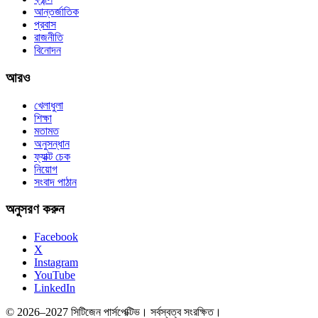
আন্তর্জাতিক
প্রবাস
রাজনীতি
বিনোদন
আরও
খেলাধুলা
শিক্ষা
মতামত
অনুসন্ধান
ফ্যাক্ট চেক
নিয়োগ
সংবাদ পাঠান
অনুসরণ করুন
Facebook
X
Instagram
YouTube
LinkedIn
© 2026–2027 সিটিজেন পার্সপেক্টিভ। সর্বস্বত্ব সংরক্ষিত।