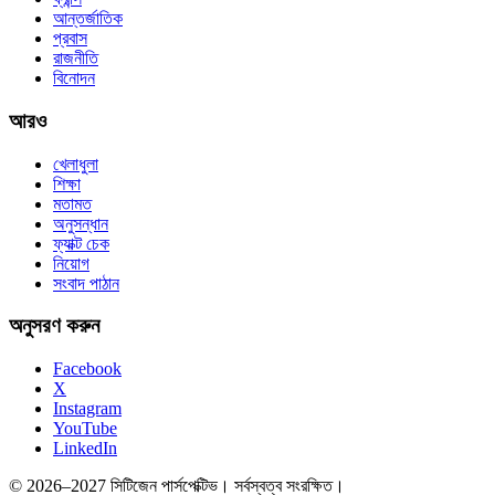
আন্তর্জাতিক
প্রবাস
রাজনীতি
বিনোদন
আরও
খেলাধুলা
শিক্ষা
মতামত
অনুসন্ধান
ফ্যাক্ট চেক
নিয়োগ
সংবাদ পাঠান
অনুসরণ করুন
Facebook
X
Instagram
YouTube
LinkedIn
© 2026–2027 সিটিজেন পার্সপেক্টিভ। সর্বস্বত্ব সংরক্ষিত।