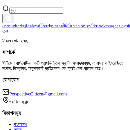
হোম
বাংলাদেশ
ফ্রান্স
আন্তর্জাতিক
প্রবাস
রাজনীতি
বিনোদন
খেলাধুলা
শিক্ষা
মতামত
অনুসন্ধান
ফ্যাক্
চেক
নিবন্ধ লোড হচ্ছে...
সম্পর্কে
সিটিজেন পার্সপেক্টিভ একটি ফ্রান্সভিত্তিক স্বাধীন সংবাদমাধ্যম, যা বাংলা ও ইংরেজিতে
সংবাদ, বিশ্লেষণ, অনুসন্ধানী প্রতিবেদন এবং ফ্যাক্ট চেক প্রকাশ করে।
যোগাযোগ
PerspectiveCitizen@gmail.com
প্যারিস, ফ্রান্স
বিভাগসমূহ
বাংলাদেশ
ফ্রান্স