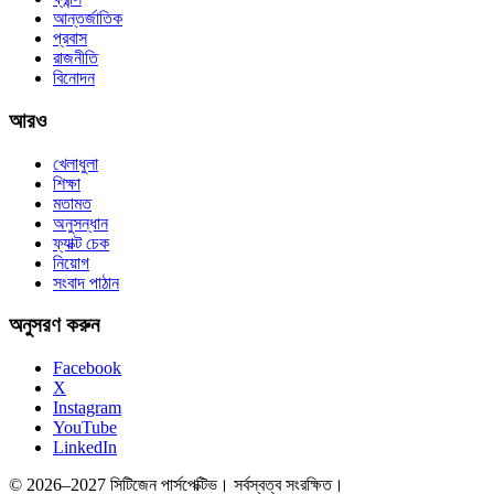
আন্তর্জাতিক
প্রবাস
রাজনীতি
বিনোদন
আরও
খেলাধুলা
শিক্ষা
মতামত
অনুসন্ধান
ফ্যাক্ট চেক
নিয়োগ
সংবাদ পাঠান
অনুসরণ করুন
Facebook
X
Instagram
YouTube
LinkedIn
© 2026–2027 সিটিজেন পার্সপেক্টিভ। সর্বস্বত্ব সংরক্ষিত।