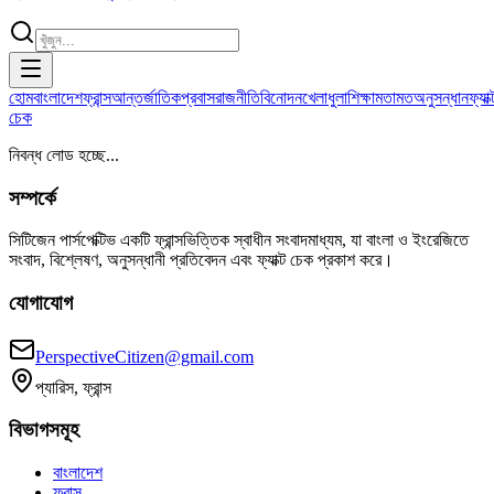
হোম
বাংলাদেশ
ফ্রান্স
আন্তর্জাতিক
প্রবাস
রাজনীতি
বিনোদন
খেলাধুলা
শিক্ষা
মতামত
অনুসন্ধান
ফ্যাক্
চেক
নিবন্ধ লোড হচ্ছে...
সম্পর্কে
সিটিজেন পার্সপেক্টিভ একটি ফ্রান্সভিত্তিক স্বাধীন সংবাদমাধ্যম, যা বাংলা ও ইংরেজিতে
সংবাদ, বিশ্লেষণ, অনুসন্ধানী প্রতিবেদন এবং ফ্যাক্ট চেক প্রকাশ করে।
যোগাযোগ
PerspectiveCitizen@gmail.com
প্যারিস, ফ্রান্স
বিভাগসমূহ
বাংলাদেশ
ফ্রান্স