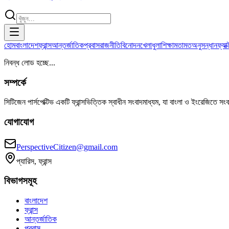
হোম
বাংলাদেশ
ফ্রান্স
আন্তর্জাতিক
প্রবাস
রাজনীতি
বিনোদন
খেলাধুলা
শিক্ষা
মতামত
অনুসন্ধান
ফ্যা
নিবন্ধ লোড হচ্ছে...
সম্পর্কে
সিটিজেন পার্সপেক্টিভ একটি ফ্রান্সভিত্তিক স্বাধীন সংবাদমাধ্যম, যা বাংলা ও ইংরেজিতে সং
যোগাযোগ
PerspectiveCitizen@gmail.com
প্যারিস, ফ্রান্স
বিভাগসমূহ
বাংলাদেশ
ফ্রান্স
আন্তর্জাতিক
প্রবাস