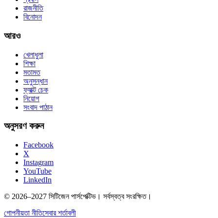
রাজনীতি
বিনোদন
আরও
খেলাধুলা
শিক্ষা
মতামত
অনুসন্ধান
ফ্যাক্ট চেক
নিয়োগ
সংবাদ পাঠান
অনুসরণ করুন
Facebook
X
Instagram
YouTube
LinkedIn
© 2026–2027 সিটিজেন পার্সপেক্টিভ। সর্বস্বত্ব সংরক্ষিত।
গোপনীয়তা নীতি
সেবার শর্তাবলী