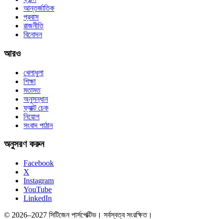
আন্তর্জাতিক
প্রবাস
রাজনীতি
বিনোদন
আরও
খেলাধুলা
শিক্ষা
মতামত
অনুসন্ধান
ফ্যাক্ট চেক
নিয়োগ
সংবাদ পাঠান
অনুসরণ করুন
Facebook
X
Instagram
YouTube
LinkedIn
© 2026–2027 সিটিজেন পার্সপেক্টিভ। সর্বস্বত্ব সংরক্ষিত।