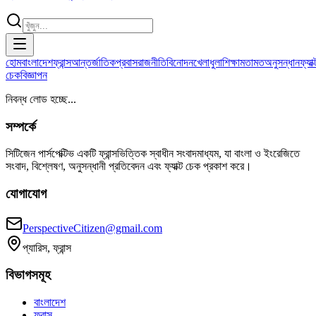
হোম
বাংলাদেশ
ফ্রান্স
আন্তর্জাতিক
প্রবাস
রাজনীতি
বিনোদন
খেলাধুলা
শিক্ষা
মতামত
অনুসন্ধান
ফ্যাক্
চেক
বিজ্ঞাপন
নিবন্ধ লোড হচ্ছে...
সম্পর্কে
সিটিজেন পার্সপেক্টিভ একটি ফ্রান্সভিত্তিক স্বাধীন সংবাদমাধ্যম, যা বাংলা ও ইংরেজিতে
সংবাদ, বিশ্লেষণ, অনুসন্ধানী প্রতিবেদন এবং ফ্যাক্ট চেক প্রকাশ করে।
যোগাযোগ
PerspectiveCitizen@gmail.com
প্যারিস, ফ্রান্স
বিভাগসমূহ
বাংলাদেশ
ফ্রান্স