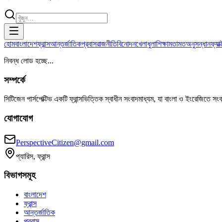
হোম
বাংলাদেশ
ফ্রান্স
আন্তর্জাতিক
প্রবাস
রাজনীতি
বিনোদন
খেলাধুলা
শিক্ষা
মতামত
অনুসন্ধান
ফ্যা
নিবন্ধ লোড হচ্ছে...
সম্পর্কে
সিটিজেন পার্সপেক্টিভ একটি ফ্রান্সভিত্তিক স্বাধীন সংবাদমাধ্যম, যা বাংলা ও ইংরেজিতে সং
যোগাযোগ
PerspectiveCitizen@gmail.com
প্যারিস, ফ্রান্স
বিভাগসমূহ
বাংলাদেশ
ফ্রান্স
আন্তর্জাতিক
প্রবাস