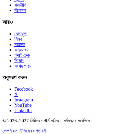
রাজনীতি
বিনোদন
আরও
খেলাধুলা
শিক্ষা
মতামত
অনুসন্ধান
ফ্যাক্ট চেক
নিয়োগ
সংবাদ পাঠান
অনুসরণ করুন
Facebook
X
Instagram
YouTube
LinkedIn
© 2026–2027 সিটিজেন পার্সপেক্টিভ। সর্বস্বত্ব সংরক্ষিত।
গোপনীয়তা নীতি
সেবার শর্তাবলী