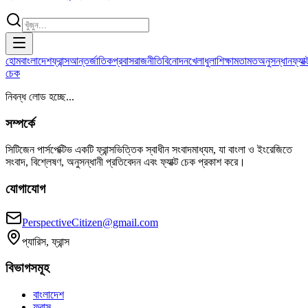
হোম
বাংলাদেশ
ফ্রান্স
আন্তর্জাতিক
প্রবাস
রাজনীতি
বিনোদন
খেলাধুলা
শিক্ষা
মতামত
অনুসন্ধান
ফ্যাক্
চেক
নিবন্ধ লোড হচ্ছে...
সম্পর্কে
সিটিজেন পার্সপেক্টিভ একটি ফ্রান্সভিত্তিক স্বাধীন সংবাদমাধ্যম, যা বাংলা ও ইংরেজিতে
সংবাদ, বিশ্লেষণ, অনুসন্ধানী প্রতিবেদন এবং ফ্যাক্ট চেক প্রকাশ করে।
যোগাযোগ
PerspectiveCitizen@gmail.com
প্যারিস, ফ্রান্স
বিভাগসমূহ
বাংলাদেশ
ফ্রান্স