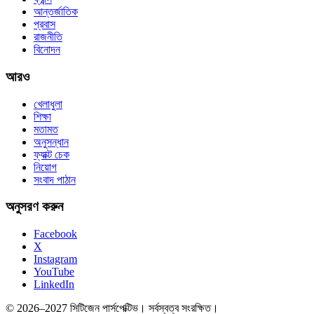
আন্তর্জাতিক
প্রবাস
রাজনীতি
বিনোদন
আরও
খেলাধুলা
শিক্ষা
মতামত
অনুসন্ধান
ফ্যাক্ট চেক
নিয়োগ
সংবাদ পাঠান
অনুসরণ করুন
Facebook
X
Instagram
YouTube
LinkedIn
© 2026–2027 সিটিজেন পার্সপেক্টিভ। সর্বস্বত্ব সংরক্ষিত।