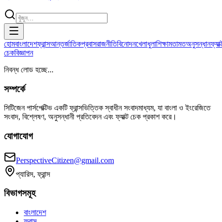
হোম
বাংলাদেশ
ফ্রান্স
আন্তর্জাতিক
প্রবাস
রাজনীতি
বিনোদন
খেলাধুলা
শিক্ষা
মতামত
অনুসন্ধান
ফ্যাক্
চেক
বিজ্ঞাপন
নিবন্ধ লোড হচ্ছে...
সম্পর্কে
সিটিজেন পার্সপেক্টিভ একটি ফ্রান্সভিত্তিক স্বাধীন সংবাদমাধ্যম, যা বাংলা ও ইংরেজিতে
সংবাদ, বিশ্লেষণ, অনুসন্ধানী প্রতিবেদন এবং ফ্যাক্ট চেক প্রকাশ করে।
যোগাযোগ
PerspectiveCitizen@gmail.com
প্যারিস, ফ্রান্স
বিভাগসমূহ
বাংলাদেশ
ফ্রান্স