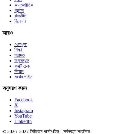
আন্তর্জাতিক
প্রবাস
রাজনীতি
বিনোদন
আরও
খেলাধুলা
শিক্ষা
মতামত
অনুসন্ধান
ফ্যাক্ট চেক
নিয়োগ
সংবাদ পাঠান
অনুসরণ করুন
Facebook
X
Instagram
YouTube
LinkedIn
© 2026–2027 সিটিজেন পার্সপেক্টিভ। সর্বস্বত্ব সংরক্ষিত।