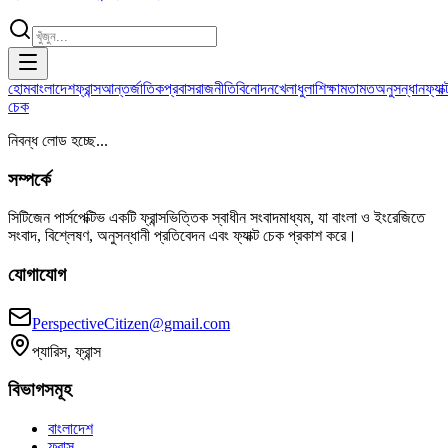
হোম
বাংলাদেশ
ফ্রান্স
আন্তর্জাতিক
প্রবাস
রাজনীতি
বিনোদন
খেলাধুলা
শিক্ষা
মতামত
অনুসন্ধান
ফ্যাক্
চেক
নিবন্ধ লোড হচ্ছে...
সম্পর্কে
সিটিজেন পার্সপেক্টিভ একটি ফ্রান্সভিত্তিক স্বাধীন সংবাদমাধ্যম, যা বাংলা ও ইংরেজিতে
সংবাদ, বিশ্লেষণ, অনুসন্ধানী প্রতিবেদন এবং ফ্যাক্ট চেক প্রকাশ করে।
যোগাযোগ
PerspectiveCitizen@gmail.com
প্যারিস, ফ্রান্স
বিভাগসমূহ
বাংলাদেশ
ফ্রান্স