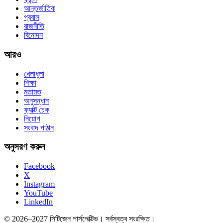
আন্তর্জাতিক
প্রবাস
রাজনীতি
বিনোদন
আরও
খেলাধুলা
শিক্ষা
মতামত
অনুসন্ধান
ফ্যাক্ট চেক
নিয়োগ
সংবাদ পাঠান
অনুসরণ করুন
Facebook
X
Instagram
YouTube
LinkedIn
© 2026–2027 সিটিজেন পার্সপেক্টিভ। সর্বস্বত্ব সংরক্ষিত।