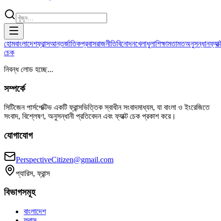
হোম
বাংলাদেশ
ফ্রান্স
আন্তর্জাতিক
প্রবাস
রাজনীতি
বিনোদন
খেলাধুলা
শিক্ষা
মতামত
অনুসন্ধান
ফ্যাক্
চেক
নিবন্ধ লোড হচ্ছে...
সম্পর্কে
সিটিজেন পার্সপেক্টিভ একটি ফ্রান্সভিত্তিক স্বাধীন সংবাদমাধ্যম, যা বাংলা ও ইংরেজিতে
সংবাদ, বিশ্লেষণ, অনুসন্ধানী প্রতিবেদন এবং ফ্যাক্ট চেক প্রকাশ করে।
যোগাযোগ
PerspectiveCitizen@gmail.com
প্যারিস, ফ্রান্স
বিভাগসমূহ
বাংলাদেশ
ফ্রান্স