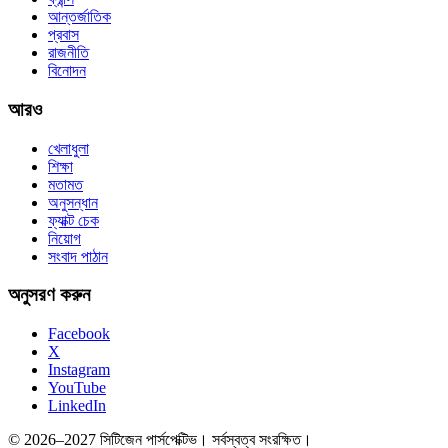
আন্তর্জাতিক
প্রবাস
রাজনীতি
বিনোদন
আরও
খেলাধুলা
শিক্ষা
মতামত
অনুসন্ধান
ফ্যাক্ট চেক
নিয়োগ
সংবাদ পাঠান
অনুসরণ করুন
Facebook
X
Instagram
YouTube
LinkedIn
© 2026–2027 সিটিজেন পার্সপেক্টিভ। সর্বস্বত্ব সংরক্ষিত।