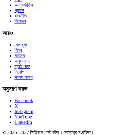
আন্তর্জাতিক
প্রবাস
রাজনীতি
বিনোদন
আরও
খেলাধুলা
শিক্ষা
মতামত
অনুসন্ধান
ফ্যাক্ট চেক
নিয়োগ
সংবাদ পাঠান
অনুসরণ করুন
Facebook
X
Instagram
YouTube
LinkedIn
© 2026–2027 সিটিজেন পার্সপেক্টিভ। সর্বস্বত্ব সংরক্ষিত।