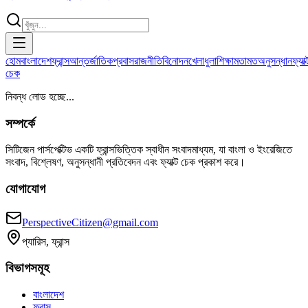
হোম
বাংলাদেশ
ফ্রান্স
আন্তর্জাতিক
প্রবাস
রাজনীতি
বিনোদন
খেলাধুলা
শিক্ষা
মতামত
অনুসন্ধান
ফ্যাক্
চেক
নিবন্ধ লোড হচ্ছে...
সম্পর্কে
সিটিজেন পার্সপেক্টিভ একটি ফ্রান্সভিত্তিক স্বাধীন সংবাদমাধ্যম, যা বাংলা ও ইংরেজিতে
সংবাদ, বিশ্লেষণ, অনুসন্ধানী প্রতিবেদন এবং ফ্যাক্ট চেক প্রকাশ করে।
যোগাযোগ
PerspectiveCitizen@gmail.com
প্যারিস, ফ্রান্স
বিভাগসমূহ
বাংলাদেশ
ফ্রান্স