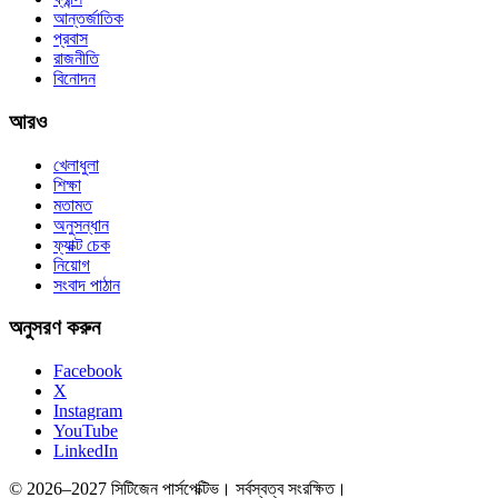
আন্তর্জাতিক
প্রবাস
রাজনীতি
বিনোদন
আরও
খেলাধুলা
শিক্ষা
মতামত
অনুসন্ধান
ফ্যাক্ট চেক
নিয়োগ
সংবাদ পাঠান
অনুসরণ করুন
Facebook
X
Instagram
YouTube
LinkedIn
© 2026–2027 সিটিজেন পার্সপেক্টিভ। সর্বস্বত্ব সংরক্ষিত।