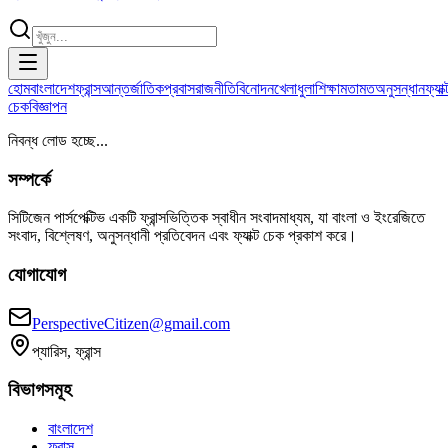
হোম
বাংলাদেশ
ফ্রান্স
আন্তর্জাতিক
প্রবাস
রাজনীতি
বিনোদন
খেলাধুলা
শিক্ষা
মতামত
অনুসন্ধান
ফ্যাক্
চেক
বিজ্ঞাপন
নিবন্ধ লোড হচ্ছে...
সম্পর্কে
সিটিজেন পার্সপেক্টিভ একটি ফ্রান্সভিত্তিক স্বাধীন সংবাদমাধ্যম, যা বাংলা ও ইংরেজিতে
সংবাদ, বিশ্লেষণ, অনুসন্ধানী প্রতিবেদন এবং ফ্যাক্ট চেক প্রকাশ করে।
যোগাযোগ
PerspectiveCitizen@gmail.com
প্যারিস, ফ্রান্স
বিভাগসমূহ
বাংলাদেশ
ফ্রান্স