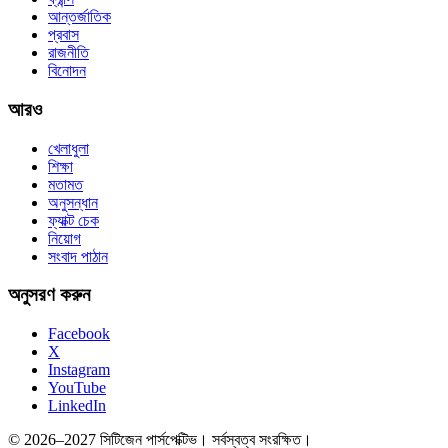
আন্তর্জাতিক
প্রবাস
রাজনীতি
বিনোদন
আরও
খেলাধুলা
শিক্ষা
মতামত
অনুসন্ধান
ফ্যাক্ট চেক
নিয়োগ
সংবাদ পাঠান
অনুসরণ করুন
Facebook
X
Instagram
YouTube
LinkedIn
© 2026–2027 সিটিজেন পার্সপেক্টিভ। সর্বস্বত্ব সংরক্ষিত।