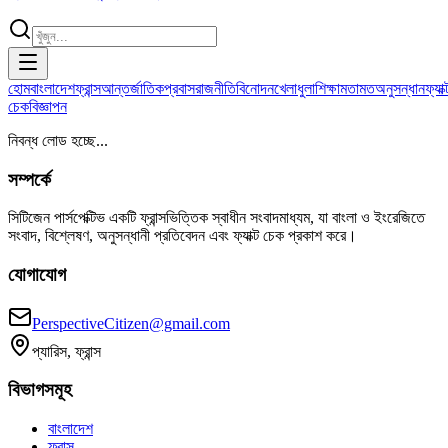
হোম
বাংলাদেশ
ফ্রান্স
আন্তর্জাতিক
প্রবাস
রাজনীতি
বিনোদন
খেলাধুলা
শিক্ষা
মতামত
অনুসন্ধান
ফ্যাক্
চেক
বিজ্ঞাপন
নিবন্ধ লোড হচ্ছে...
সম্পর্কে
সিটিজেন পার্সপেক্টিভ একটি ফ্রান্সভিত্তিক স্বাধীন সংবাদমাধ্যম, যা বাংলা ও ইংরেজিতে
সংবাদ, বিশ্লেষণ, অনুসন্ধানী প্রতিবেদন এবং ফ্যাক্ট চেক প্রকাশ করে।
যোগাযোগ
PerspectiveCitizen@gmail.com
প্যারিস, ফ্রান্স
বিভাগসমূহ
বাংলাদেশ
ফ্রান্স