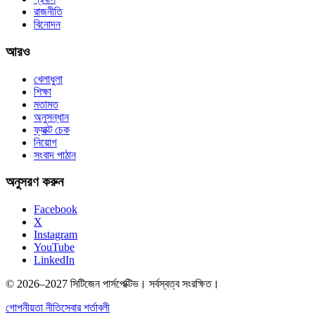
রাজনীতি
বিনোদন
আরও
খেলাধুলা
শিক্ষা
মতামত
অনুসন্ধান
ফ্যাক্ট চেক
নিয়োগ
সংবাদ পাঠান
অনুসরণ করুন
Facebook
X
Instagram
YouTube
LinkedIn
© 2026–2027 সিটিজেন পার্সপেক্টিভ। সর্বস্বত্ব সংরক্ষিত।
গোপনীয়তা নীতি
সেবার শর্তাবলী