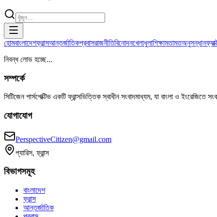
হোম
বাংলাদেশ
ফ্রান্স
আন্তর্জাতিক
প্রবাস
রাজনীতি
বিনোদন
খেলাধুলা
শিক্ষা
মতামত
অনুসন্ধান
ফ্যা
নিবন্ধ লোড হচ্ছে...
সম্পর্কে
সিটিজেন পার্সপেক্টিভ একটি ফ্রান্সভিত্তিক স্বাধীন সংবাদমাধ্যম, যা বাংলা ও ইংরেজিতে সং
যোগাযোগ
PerspectiveCitizen@gmail.com
প্যারিস, ফ্রান্স
বিভাগসমূহ
বাংলাদেশ
ফ্রান্স
আন্তর্জাতিক
প্রবাস