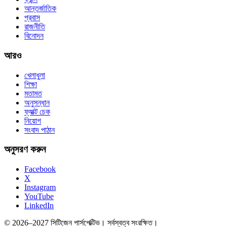
আন্তর্জাতিক
প্রবাস
রাজনীতি
বিনোদন
আরও
খেলাধুলা
শিক্ষা
মতামত
অনুসন্ধান
ফ্যাক্ট চেক
নিয়োগ
সংবাদ পাঠান
অনুসরণ করুন
Facebook
X
Instagram
YouTube
LinkedIn
© 2026–2027 সিটিজেন পার্সপেক্টিভ। সর্বস্বত্ব সংরক্ষিত।