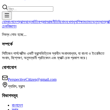
হোম
বাংলাদেশ
ফ্রান্স
আন্তর্জাতিক
প্রবাস
রাজনীতি
বিনোদন
খেলাধুলা
শিক্ষা
মতামত
অনুসন্ধান
ফ্যাক্
চেক
বিজ্ঞাপন
নিবন্ধ লোড হচ্ছে...
সম্পর্কে
সিটিজেন পার্সপেক্টিভ একটি ফ্রান্সভিত্তিক স্বাধীন সংবাদমাধ্যম, যা বাংলা ও ইংরেজিতে
সংবাদ, বিশ্লেষণ, অনুসন্ধানী প্রতিবেদন এবং ফ্যাক্ট চেক প্রকাশ করে।
যোগাযোগ
PerspectiveCitizen@gmail.com
প্যারিস, ফ্রান্স
বিভাগসমূহ
বাংলাদেশ
ফ্রান্স