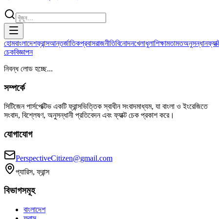
হোম
বাংলাদেশ
ফ্রান্স
আন্তর্জাতিক
প্রবাস
রাজনীতি
বিনোদন
খেলাধুলা
শিক্ষা
মতামত
অনুসন্ধান
ফ্যাক্
চেক
বিজ্ঞাপন
নিবন্ধ লোড হচ্ছে...
সম্পর্কে
সিটিজেন পার্সপেক্টিভ একটি ফ্রান্সভিত্তিক স্বাধীন সংবাদমাধ্যম, যা বাংলা ও ইংরেজিতে
সংবাদ, বিশ্লেষণ, অনুসন্ধানী প্রতিবেদন এবং ফ্যাক্ট চেক প্রকাশ করে।
যোগাযোগ
PerspectiveCitizen@gmail.com
প্যারিস, ফ্রান্স
বিভাগসমূহ
বাংলাদেশ
ফ্রান্স