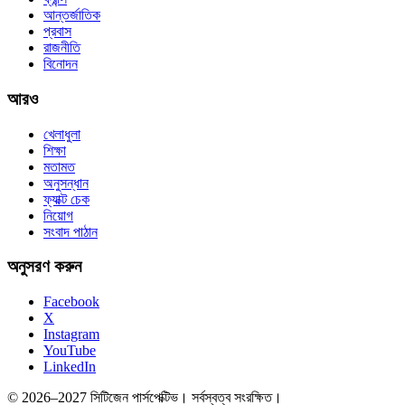
আন্তর্জাতিক
প্রবাস
রাজনীতি
বিনোদন
আরও
খেলাধুলা
শিক্ষা
মতামত
অনুসন্ধান
ফ্যাক্ট চেক
নিয়োগ
সংবাদ পাঠান
অনুসরণ করুন
Facebook
X
Instagram
YouTube
LinkedIn
© 2026–2027 সিটিজেন পার্সপেক্টিভ। সর্বস্বত্ব সংরক্ষিত।