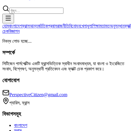
হোম
বাংলাদেশ
ফ্রান্স
আন্তর্জাতিক
প্রবাস
রাজনীতি
বিনোদন
খেলাধুলা
শিক্ষা
মতামত
অনুসন্ধান
ফ্যাক্
চেক
বিজ্ঞাপন
নিবন্ধ লোড হচ্ছে...
সম্পর্কে
সিটিজেন পার্সপেক্টিভ একটি ফ্রান্সভিত্তিক স্বাধীন সংবাদমাধ্যম, যা বাংলা ও ইংরেজিতে
সংবাদ, বিশ্লেষণ, অনুসন্ধানী প্রতিবেদন এবং ফ্যাক্ট চেক প্রকাশ করে।
যোগাযোগ
PerspectiveCitizen@gmail.com
প্যারিস, ফ্রান্স
বিভাগসমূহ
বাংলাদেশ
ফ্রান্স