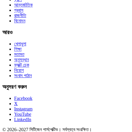
আন্তর্জাতিক
প্রবাস
রাজনীতি
বিনোদন
আরও
খেলাধুলা
শিক্ষা
মতামত
অনুসন্ধান
ফ্যাক্ট চেক
নিয়োগ
সংবাদ পাঠান
অনুসরণ করুন
Facebook
X
Instagram
YouTube
LinkedIn
© 2026–2027 সিটিজেন পার্সপেক্টিভ। সর্বস্বত্ব সংরক্ষিত।