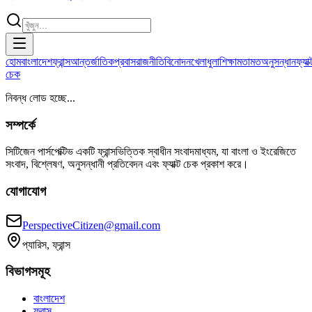
হোম
বাংলাদেশ
ফ্রান্স
আন্তর্জাতিক
প্রবাস
রাজনীতি
বিনোদন
খেলাধুলা
শিক্ষা
মতামত
অনুসন্ধান
ফ্যাক্
চেক
নিবন্ধ লোড হচ্ছে...
সম্পর্কে
সিটিজেন পার্সপেক্টিভ একটি ফ্রান্সভিত্তিক স্বাধীন সংবাদমাধ্যম, যা বাংলা ও ইংরেজিতে
সংবাদ, বিশ্লেষণ, অনুসন্ধানী প্রতিবেদন এবং ফ্যাক্ট চেক প্রকাশ করে।
যোগাযোগ
PerspectiveCitizen@gmail.com
প্যারিস, ফ্রান্স
বিভাগসমূহ
বাংলাদেশ
ফ্রান্স