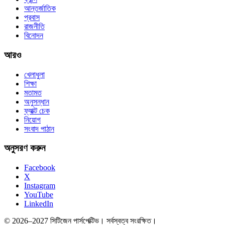
আন্তর্জাতিক
প্রবাস
রাজনীতি
বিনোদন
আরও
খেলাধুলা
শিক্ষা
মতামত
অনুসন্ধান
ফ্যাক্ট চেক
নিয়োগ
সংবাদ পাঠান
অনুসরণ করুন
Facebook
X
Instagram
YouTube
LinkedIn
© 2026–2027 সিটিজেন পার্সপেক্টিভ। সর্বস্বত্ব সংরক্ষিত।