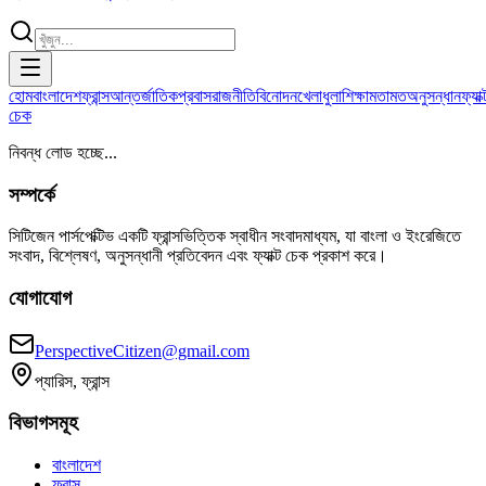
হোম
বাংলাদেশ
ফ্রান্স
আন্তর্জাতিক
প্রবাস
রাজনীতি
বিনোদন
খেলাধুলা
শিক্ষা
মতামত
অনুসন্ধান
ফ্যাক্
চেক
নিবন্ধ লোড হচ্ছে...
সম্পর্কে
সিটিজেন পার্সপেক্টিভ একটি ফ্রান্সভিত্তিক স্বাধীন সংবাদমাধ্যম, যা বাংলা ও ইংরেজিতে
সংবাদ, বিশ্লেষণ, অনুসন্ধানী প্রতিবেদন এবং ফ্যাক্ট চেক প্রকাশ করে।
যোগাযোগ
PerspectiveCitizen@gmail.com
প্যারিস, ফ্রান্স
বিভাগসমূহ
বাংলাদেশ
ফ্রান্স