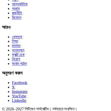
আন্তর্জাতিক
প্রবাস
রাজনীতি
বিনোদন
আরও
খেলাধুলা
শিক্ষা
মতামত
অনুসন্ধান
ফ্যাক্ট চেক
নিয়োগ
সংবাদ পাঠান
অনুসরণ করুন
Facebook
X
Instagram
YouTube
LinkedIn
© 2026–2027 সিটিজেন পার্সপেক্টিভ। সর্বস্বত্ব সংরক্ষিত।