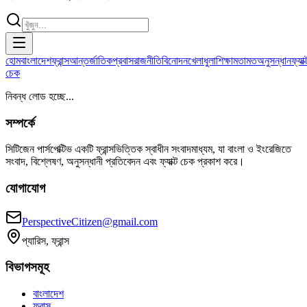
হোম
বাংলাদেশ
ফ্রান্স
আন্তর্জাতিক
প্রবাস
রাজনীতি
বিনোদন
খেলাধুলা
শিক্ষা
মতামত
অনুসন্ধান
ফ্যাক্
চেক
নিবন্ধ লোড হচ্ছে...
সম্পর্কে
সিটিজেন পার্সপেক্টিভ একটি ফ্রান্সভিত্তিক স্বাধীন সংবাদমাধ্যম, যা বাংলা ও ইংরেজিতে
সংবাদ, বিশ্লেষণ, অনুসন্ধানী প্রতিবেদন এবং ফ্যাক্ট চেক প্রকাশ করে।
যোগাযোগ
PerspectiveCitizen@gmail.com
প্যারিস, ফ্রান্স
বিভাগসমূহ
বাংলাদেশ
ফ্রান্স