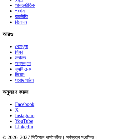
আন্তর্জাতিক
প্রবাস
রাজনীতি
বিনোদন
আরও
খেলাধুলা
শিক্ষা
মতামত
অনুসন্ধান
ফ্যাক্ট চেক
নিয়োগ
সংবাদ পাঠান
অনুসরণ করুন
Facebook
X
Instagram
YouTube
LinkedIn
© 2026–2027 সিটিজেন পার্সপেক্টিভ। সর্বস্বত্ব সংরক্ষিত।