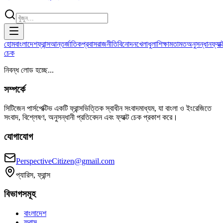
হোম
বাংলাদেশ
ফ্রান্স
আন্তর্জাতিক
প্রবাস
রাজনীতি
বিনোদন
খেলাধুলা
শিক্ষা
মতামত
অনুসন্ধান
ফ্যাক্
চেক
নিবন্ধ লোড হচ্ছে...
সম্পর্কে
সিটিজেন পার্সপেক্টিভ একটি ফ্রান্সভিত্তিক স্বাধীন সংবাদমাধ্যম, যা বাংলা ও ইংরেজিতে
সংবাদ, বিশ্লেষণ, অনুসন্ধানী প্রতিবেদন এবং ফ্যাক্ট চেক প্রকাশ করে।
যোগাযোগ
PerspectiveCitizen@gmail.com
প্যারিস, ফ্রান্স
বিভাগসমূহ
বাংলাদেশ
ফ্রান্স