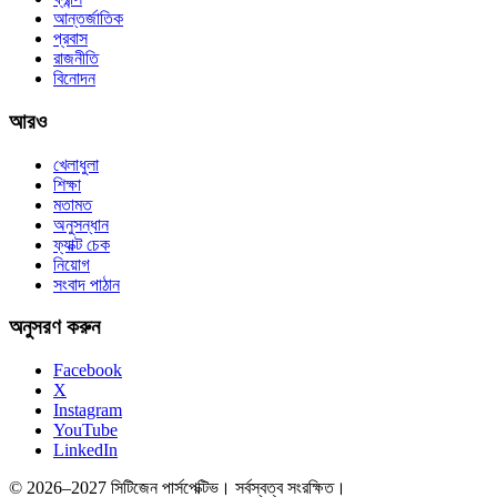
আন্তর্জাতিক
প্রবাস
রাজনীতি
বিনোদন
আরও
খেলাধুলা
শিক্ষা
মতামত
অনুসন্ধান
ফ্যাক্ট চেক
নিয়োগ
সংবাদ পাঠান
অনুসরণ করুন
Facebook
X
Instagram
YouTube
LinkedIn
© 2026–2027 সিটিজেন পার্সপেক্টিভ। সর্বস্বত্ব সংরক্ষিত।