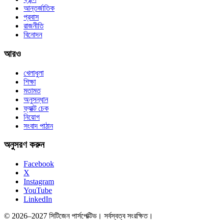
আন্তর্জাতিক
প্রবাস
রাজনীতি
বিনোদন
আরও
খেলাধুলা
শিক্ষা
মতামত
অনুসন্ধান
ফ্যাক্ট চেক
নিয়োগ
সংবাদ পাঠান
অনুসরণ করুন
Facebook
X
Instagram
YouTube
LinkedIn
© 2026–2027 সিটিজেন পার্সপেক্টিভ। সর্বস্বত্ব সংরক্ষিত।