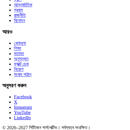
আন্তর্জাতিক
প্রবাস
রাজনীতি
বিনোদন
আরও
খেলাধুলা
শিক্ষা
মতামত
অনুসন্ধান
ফ্যাক্ট চেক
নিয়োগ
সংবাদ পাঠান
অনুসরণ করুন
Facebook
X
Instagram
YouTube
LinkedIn
© 2026–2027 সিটিজেন পার্সপেক্টিভ। সর্বস্বত্ব সংরক্ষিত।