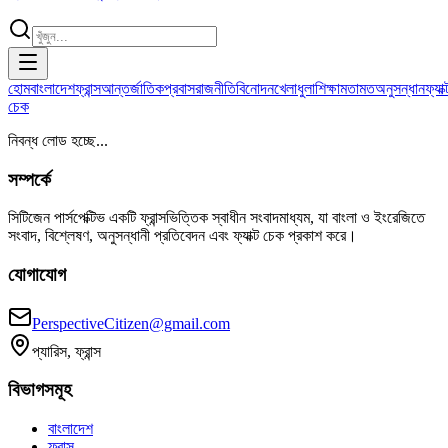
হোম
বাংলাদেশ
ফ্রান্স
আন্তর্জাতিক
প্রবাস
রাজনীতি
বিনোদন
খেলাধুলা
শিক্ষা
মতামত
অনুসন্ধান
ফ্যাক্
চেক
নিবন্ধ লোড হচ্ছে...
সম্পর্কে
সিটিজেন পার্সপেক্টিভ একটি ফ্রান্সভিত্তিক স্বাধীন সংবাদমাধ্যম, যা বাংলা ও ইংরেজিতে
সংবাদ, বিশ্লেষণ, অনুসন্ধানী প্রতিবেদন এবং ফ্যাক্ট চেক প্রকাশ করে।
যোগাযোগ
PerspectiveCitizen@gmail.com
প্যারিস, ফ্রান্স
বিভাগসমূহ
বাংলাদেশ
ফ্রান্স