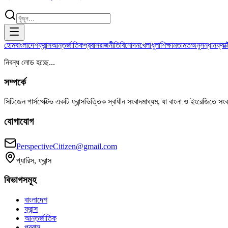
হোম
বাংলাদেশ
ফ্রান্স
আন্তর্জাতিক
প্রবাস
রাজনীতি
বিনোদন
খেলাধুলা
শিক্ষা
মতামত
অনুসন্ধান
ফ্যা
নিবন্ধ লোড হচ্ছে...
সম্পর্কে
সিটিজেন পার্সপেক্টিভ একটি ফ্রান্সভিত্তিক স্বাধীন সংবাদমাধ্যম, যা বাংলা ও ইংরেজিতে সং
যোগাযোগ
PerspectiveCitizen@gmail.com
প্যারিস, ফ্রান্স
বিভাগসমূহ
বাংলাদেশ
ফ্রান্স
আন্তর্জাতিক
প্রবাস