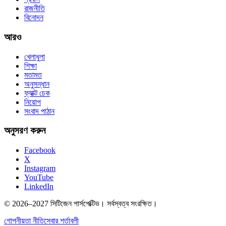
রাজনীতি
বিনোদন
আরও
খেলাধুলা
শিক্ষা
মতামত
অনুসন্ধান
ফ্যাক্ট চেক
নিয়োগ
সংবাদ পাঠান
অনুসরণ করুন
Facebook
X
Instagram
YouTube
LinkedIn
© 2026–2027 সিটিজেন পার্সপেক্টিভ। সর্বস্বত্ব সংরক্ষিত।
গোপনীয়তা নীতি
সেবার শর্তাবলী