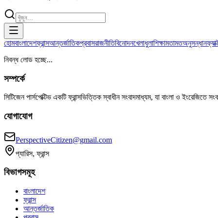
হোম
বাংলাদেশ
ফ্রান্স
আন্তর্জাতিক
প্রবাস
রাজনীতি
বিনোদন
খেলাধুলা
শিক্ষা
মতামত
অনুসন্ধান
ফ্যা
নিবন্ধ লোড হচ্ছে...
সম্পর্কে
সিটিজেন পার্সপেক্টিভ একটি ফ্রান্সভিত্তিক স্বাধীন সংবাদমাধ্যম, যা বাংলা ও ইংরেজিতে সং
যোগাযোগ
PerspectiveCitizen@gmail.com
প্যারিস, ফ্রান্স
বিভাগসমূহ
বাংলাদেশ
ফ্রান্স
আন্তর্জাতিক
প্রবাস