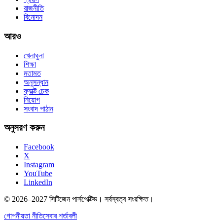
রাজনীতি
বিনোদন
আরও
খেলাধুলা
শিক্ষা
মতামত
অনুসন্ধান
ফ্যাক্ট চেক
নিয়োগ
সংবাদ পাঠান
অনুসরণ করুন
Facebook
X
Instagram
YouTube
LinkedIn
© 2026–2027 সিটিজেন পার্সপেক্টিভ। সর্বস্বত্ব সংরক্ষিত।
গোপনীয়তা নীতি
সেবার শর্তাবলী