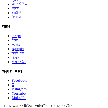
আন্তর্জাতিক
প্রবাস
রাজনীতি
বিনোদন
আরও
খেলাধুলা
শিক্ষা
মতামত
অনুসন্ধান
ফ্যাক্ট চেক
নিয়োগ
সংবাদ পাঠান
অনুসরণ করুন
Facebook
X
Instagram
YouTube
LinkedIn
© 2026–2027 সিটিজেন পার্সপেক্টিভ। সর্বস্বত্ব সংরক্ষিত।