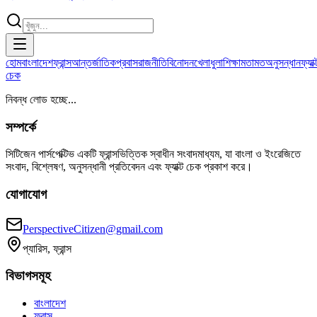
হোম
বাংলাদেশ
ফ্রান্স
আন্তর্জাতিক
প্রবাস
রাজনীতি
বিনোদন
খেলাধুলা
শিক্ষা
মতামত
অনুসন্ধান
ফ্যাক্
চেক
নিবন্ধ লোড হচ্ছে...
সম্পর্কে
সিটিজেন পার্সপেক্টিভ একটি ফ্রান্সভিত্তিক স্বাধীন সংবাদমাধ্যম, যা বাংলা ও ইংরেজিতে
সংবাদ, বিশ্লেষণ, অনুসন্ধানী প্রতিবেদন এবং ফ্যাক্ট চেক প্রকাশ করে।
যোগাযোগ
PerspectiveCitizen@gmail.com
প্যারিস, ফ্রান্স
বিভাগসমূহ
বাংলাদেশ
ফ্রান্স