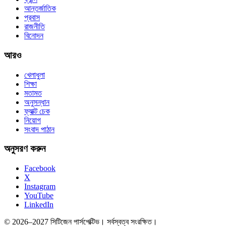
আন্তর্জাতিক
প্রবাস
রাজনীতি
বিনোদন
আরও
খেলাধুলা
শিক্ষা
মতামত
অনুসন্ধান
ফ্যাক্ট চেক
নিয়োগ
সংবাদ পাঠান
অনুসরণ করুন
Facebook
X
Instagram
YouTube
LinkedIn
© 2026–2027 সিটিজেন পার্সপেক্টিভ। সর্বস্বত্ব সংরক্ষিত।