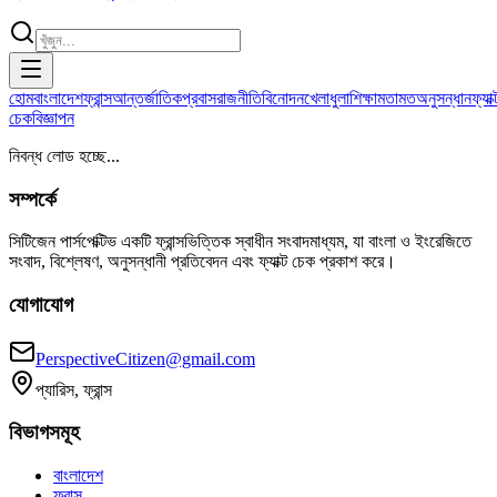
হোম
বাংলাদেশ
ফ্রান্স
আন্তর্জাতিক
প্রবাস
রাজনীতি
বিনোদন
খেলাধুলা
শিক্ষা
মতামত
অনুসন্ধান
ফ্যাক্
চেক
বিজ্ঞাপন
নিবন্ধ লোড হচ্ছে...
সম্পর্কে
সিটিজেন পার্সপেক্টিভ একটি ফ্রান্সভিত্তিক স্বাধীন সংবাদমাধ্যম, যা বাংলা ও ইংরেজিতে
সংবাদ, বিশ্লেষণ, অনুসন্ধানী প্রতিবেদন এবং ফ্যাক্ট চেক প্রকাশ করে।
যোগাযোগ
PerspectiveCitizen@gmail.com
প্যারিস, ফ্রান্স
বিভাগসমূহ
বাংলাদেশ
ফ্রান্স