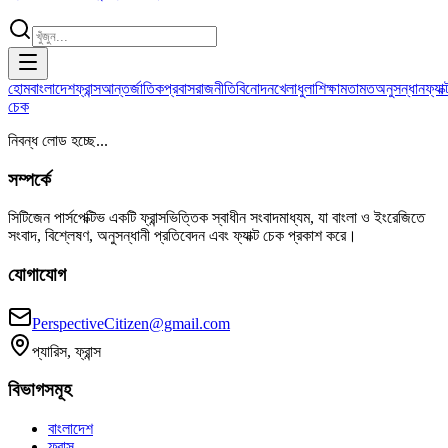
হোম
বাংলাদেশ
ফ্রান্স
আন্তর্জাতিক
প্রবাস
রাজনীতি
বিনোদন
খেলাধুলা
শিক্ষা
মতামত
অনুসন্ধান
ফ্যাক্
চেক
নিবন্ধ লোড হচ্ছে...
সম্পর্কে
সিটিজেন পার্সপেক্টিভ একটি ফ্রান্সভিত্তিক স্বাধীন সংবাদমাধ্যম, যা বাংলা ও ইংরেজিতে
সংবাদ, বিশ্লেষণ, অনুসন্ধানী প্রতিবেদন এবং ফ্যাক্ট চেক প্রকাশ করে।
যোগাযোগ
PerspectiveCitizen@gmail.com
প্যারিস, ফ্রান্স
বিভাগসমূহ
বাংলাদেশ
ফ্রান্স