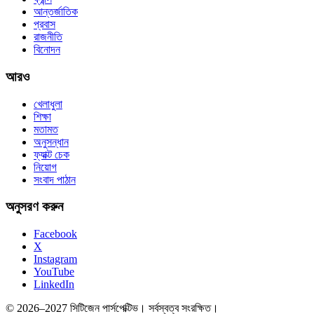
আন্তর্জাতিক
প্রবাস
রাজনীতি
বিনোদন
আরও
খেলাধুলা
শিক্ষা
মতামত
অনুসন্ধান
ফ্যাক্ট চেক
নিয়োগ
সংবাদ পাঠান
অনুসরণ করুন
Facebook
X
Instagram
YouTube
LinkedIn
© 2026–2027 সিটিজেন পার্সপেক্টিভ। সর্বস্বত্ব সংরক্ষিত।