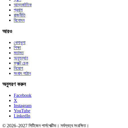
আন্তর্জাতিক
প্রবাস
রাজনীতি
বিনোদন
আরও
খেলাধুলা
শিক্ষা
মতামত
অনুসন্ধান
ফ্যাক্ট চেক
নিয়োগ
সংবাদ পাঠান
অনুসরণ করুন
Facebook
X
Instagram
YouTube
LinkedIn
© 2026–2027 সিটিজেন পার্সপেক্টিভ। সর্বস্বত্ব সংরক্ষিত।