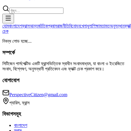
হোম
বাংলাদেশ
ফ্রান্স
আন্তর্জাতিক
প্রবাস
রাজনীতি
বিনোদন
খেলাধুলা
শিক্ষা
মতামত
অনুসন্ধান
ফ্যাক্
চেক
নিবন্ধ লোড হচ্ছে...
সম্পর্কে
সিটিজেন পার্সপেক্টিভ একটি ফ্রান্সভিত্তিক স্বাধীন সংবাদমাধ্যম, যা বাংলা ও ইংরেজিতে
সংবাদ, বিশ্লেষণ, অনুসন্ধানী প্রতিবেদন এবং ফ্যাক্ট চেক প্রকাশ করে।
যোগাযোগ
PerspectiveCitizen@gmail.com
প্যারিস, ফ্রান্স
বিভাগসমূহ
বাংলাদেশ
ফ্রান্স