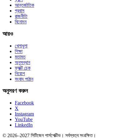
আন্তর্জাতিক
প্রবাস
রাজনীতি
বিনোদন
আরও
খেলাধুলা
শিক্ষা
মতামত
অনুসন্ধান
ফ্যাক্ট চেক
নিয়োগ
সংবাদ পাঠান
অনুসরণ করুন
Facebook
X
Instagram
YouTube
LinkedIn
© 2026–2027 সিটিজেন পার্সপেক্টিভ। সর্বস্বত্ব সংরক্ষিত।