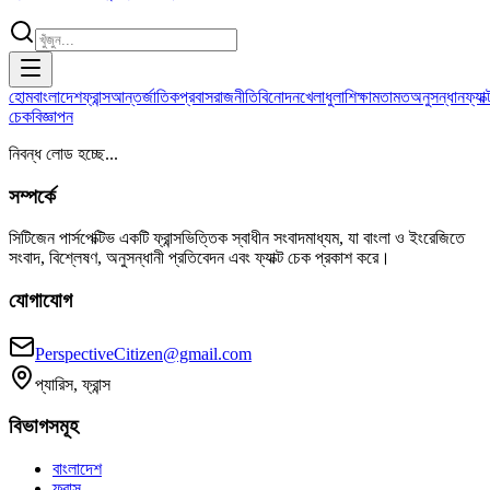
হোম
বাংলাদেশ
ফ্রান্স
আন্তর্জাতিক
প্রবাস
রাজনীতি
বিনোদন
খেলাধুলা
শিক্ষা
মতামত
অনুসন্ধান
ফ্যাক্
চেক
বিজ্ঞাপন
নিবন্ধ লোড হচ্ছে...
সম্পর্কে
সিটিজেন পার্সপেক্টিভ একটি ফ্রান্সভিত্তিক স্বাধীন সংবাদমাধ্যম, যা বাংলা ও ইংরেজিতে
সংবাদ, বিশ্লেষণ, অনুসন্ধানী প্রতিবেদন এবং ফ্যাক্ট চেক প্রকাশ করে।
যোগাযোগ
PerspectiveCitizen@gmail.com
প্যারিস, ফ্রান্স
বিভাগসমূহ
বাংলাদেশ
ফ্রান্স