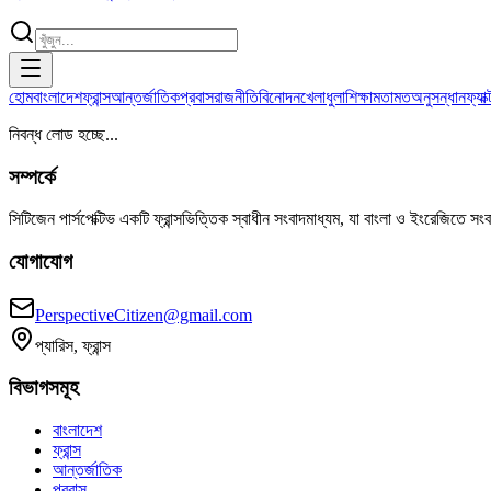
হোম
বাংলাদেশ
ফ্রান্স
আন্তর্জাতিক
প্রবাস
রাজনীতি
বিনোদন
খেলাধুলা
শিক্ষা
মতামত
অনুসন্ধান
ফ্যা
নিবন্ধ লোড হচ্ছে...
সম্পর্কে
সিটিজেন পার্সপেক্টিভ একটি ফ্রান্সভিত্তিক স্বাধীন সংবাদমাধ্যম, যা বাংলা ও ইংরেজিতে সং
যোগাযোগ
PerspectiveCitizen@gmail.com
প্যারিস, ফ্রান্স
বিভাগসমূহ
বাংলাদেশ
ফ্রান্স
আন্তর্জাতিক
প্রবাস